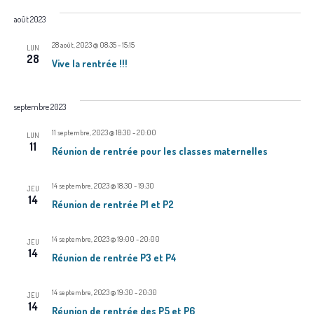
v
août 2023
u
28 août, 2023 @ 08:35
-
15:15
LUN
e
28
Vive la rentrée !!!
s
septembre 2023
É
11 septembre, 2023 @ 18:30
-
20:00
LUN
v
11
Réunion de rentrée pour les classes maternelles
è
14 septembre, 2023 @ 18:30
-
19:30
JEU
n
14
Réunion de rentrée P1 et P2
e
14 septembre, 2023 @ 19:00
-
20:00
JEU
m
14
Réunion de rentrée P3 et P4
e
14 septembre, 2023 @ 19:30
-
20:30
JEU
14
Réunion de rentrée des P5 et P6