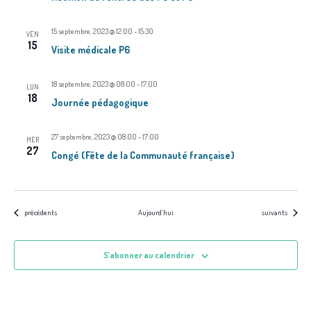
n
t
15 septembre, 2023 @ 12:00
-
15:30
VEN
15
s
Visite médicale P6
18 septembre, 2023 @ 08:00
-
17:00
LUN
18
Journée pédagogique
27 septembre, 2023 @ 08:00
-
17:00
MER
27
Congé (Fête de la Communauté française)
Évènements
Évènements
précédents
Aujourd’hui
suivants
S’abonner au calendrier