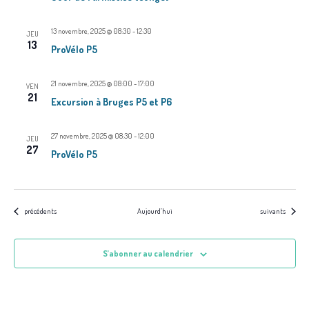
n
t
13 novembre, 2025 @ 08:30
-
12:30
JEU
13
s
ProVélo P5
21 novembre, 2025 @ 08:00
-
17:00
VEN
21
Excursion à Bruges P5 et P6
27 novembre, 2025 @ 08:30
-
12:00
JEU
27
ProVélo P5
Évènements
Évènements
précédents
Aujourd’hui
suivants
S’abonner au calendrier