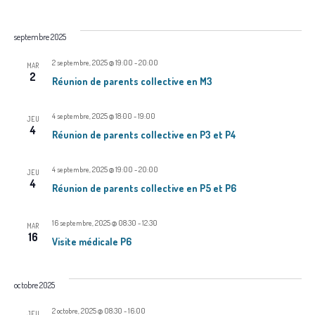
a
e
i
c
S
s
h
v
t
e
é
septembre 2025
c
e
r
l
i
c
2 septembre, 2025 @ 19:00
-
20:00
h
MAR
h
2
e
Réunion de parents collective en M3
g
e
e
c
a
4 septembre, 2025 @ 18:00
-
19:00
t
JEU
r
4
t
Réunion de parents collective en P3 et P4
i
c
i
o
4 septembre, 2025 @ 19:00
-
20:00
JEU
h
4
n
o
Réunion de parents collective en P5 et P6
n
e
n
16 septembre, 2025 @ 08:30
-
12:30
e
MAR
e
d
16
Visite médicale P6
z
e
t
u
v
octobre 2025
n
n
e
2 octobre, 2025 @ 08:30
-
16:00
JEU