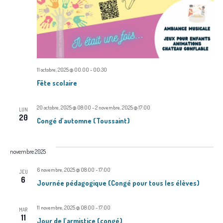
v
u
e
s
11 octobre, 2025 @ 00:00
-
00:30
É
Fête scolaire
v
20 octobre, 2025 @ 08:00
-
2 novembre, 2025 @ 17:00
LUN
20
è
Congé d’automne (Toussaint)
n
novembre 2025
e
6 novembre, 2025 @ 08:00
-
17:00
JEU
m
6
Journée pédagogique (Congé pour tous les élèves)
e
11 novembre, 2025 @ 08:00
-
17:00
MAR
11
Jour de l’armistice (congé)