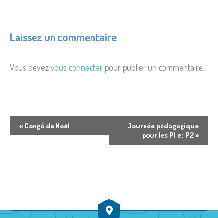
Laissez un commentaire
Vous devez
vous connecter
pour publier un commentaire.
N
«
Congé de Noël
Journée pédagogique
pour les P1 et P2
»
a
v
i
g
a