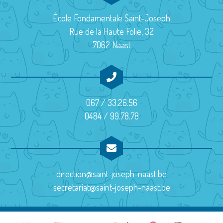
t
École Fondamentale Saint-Joseph
i
Rue de la Haute Folie, 32
o
7062 Naast
n
É
v
067 / 33.26.56
è
0484 / 99.78.78
n
e
m
direction@saint-joseph-naast.be
e
secretariat@saint-joseph-naast.be
n