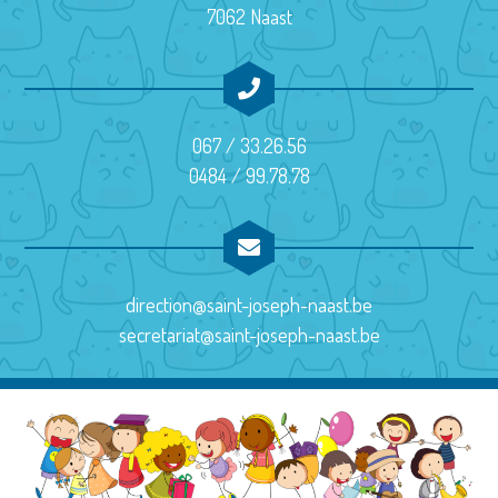
o
7062 Naast
n
É
v
067 / 33.26.56
è
0484 / 99.78.78
n
e
m
direction@saint-joseph-naast.be
e
secretariat@saint-joseph-naast.be
n
t