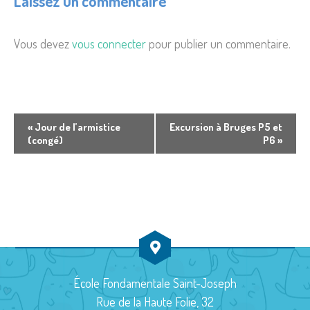
Laissez un commentaire
Vous devez
vous connecter
pour publier un commentaire.
N
«
Jour de l’armistice
Excursion à Bruges P5 et
(congé)
P6
»
a
v
i
g
a
t
École Fondamentale Saint-Joseph
i
Rue de la Haute Folie, 32