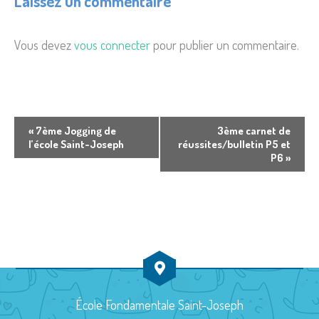
Laissez un commentaire
Vous devez
vous connecter
pour publier un commentaire.
N
«
7ème Jogging de
3ème carnet de
l’école Saint-Joseph
réussites/bulletin P5 et
a
P6
»
v
i
g
a
t
i
École Fondamentale Saint-Joseph