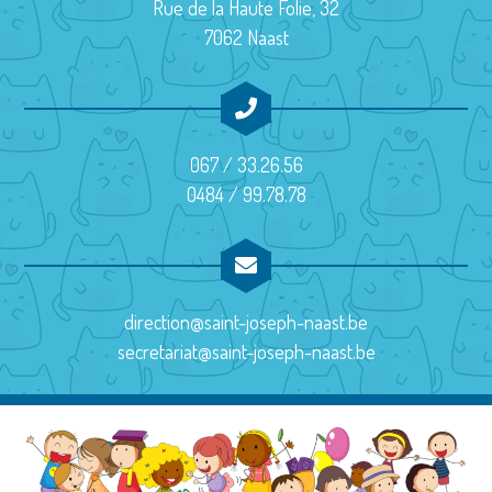
Rue de la Haute Folie, 32
o
7062 Naast
n
É
v
067 / 33.26.56
è
0484 / 99.78.78
n
e
m
direction@saint-joseph-naast.be
e
secretariat@saint-joseph-naast.be
n
t