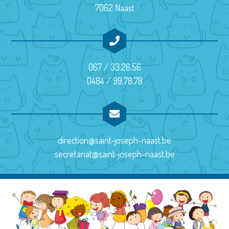
o
7062 Naast
n
É
v
067 / 33.26.56
è
0484 / 99.78.78
n
e
m
direction@saint-joseph-naast.be
e
secretariat@saint-joseph-naast.be
n
t