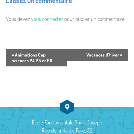
Laissez un commentaire
Vous devez
vous connecter
pour publier un commentaire.
N
«
Animations Cap
Vacances d’hiver
»
sciences P4 P5 et P6
a
v
i
g
a
t
École Fondamentale Saint-Joseph
i
Rue de la Haute Folie, 32