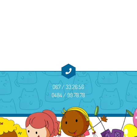
067 / 33.26.56
0484 / 99.78.78