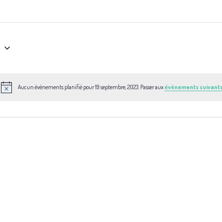
3
Aucun évènements planifié pour 19 septembre, 2023. Passer aux
évènements suivant
N
o
t
i
c
e