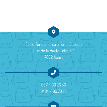
e
t
u
v
n
n
e
u
a
d
e
v
a
s
t
i
É
École Fondamentale Saint-Joseph
e
g
Rue de la Haute Folie, 32
v
.
7062 Naast
a
è
t
n
i
e
067 / 33.26.56
m
o
0484 / 99.78.78
e
n