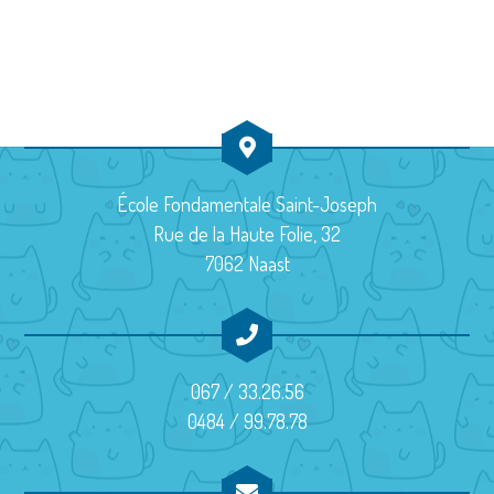
u
a
d
e
v
a
s
t
i
É
e
g
v
.
a
è
École Fondamentale Saint-Joseph
t
Rue de la Haute Folie, 32
n
7062 Naast
i
e
m
o
e
n
067 / 33.26.56
n
d
0484 / 99.78.78
t
e