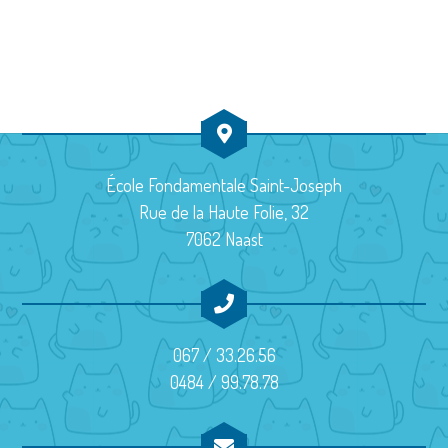
u
a
d
e
v
a
s
t
i
É
e
g
v
.
a
è
École Fondamentale Saint-Joseph
t
Rue de la Haute Folie, 32
n
7062 Naast
i
e
m
o
e
n
067 / 33.26.56
n
d
0484 / 99.78.78
t
e