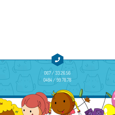
067 / 33.26.56
0484 / 99.78.78