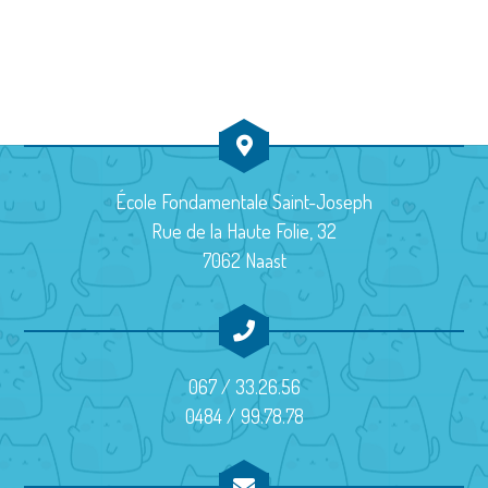
u
a
d
e
v
a
s
t
i
É
e
g
v
.
a
è
École Fondamentale Saint-Joseph
t
Rue de la Haute Folie, 32
n
7062 Naast
i
e
m
o
e
n
067 / 33.26.56
n
d
0484 / 99.78.78
t
e