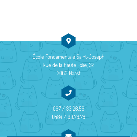
u
a
d
e
v
a
s
t
i
É
e
g
v
.
a
è
École Fondamentale Saint-Joseph
t
Rue de la Haute Folie, 32
n
7062 Naast
i
e
m
o
e
n
067 / 33.26.56
n
d
0484 / 99.78.78
t
e