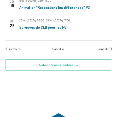
v
19 juin, 2025 @ 10:30
-
12:00
JEU
19
Animation “Respectons les différences” P3
u
e
23 juin, 2025 @ 08:00
-
24 juin, 2025 @ 17:00
LUN
23
Epreuves du CEB pour les P6
s
É
Évènements
Évènements
précédents
Aujourd’hui
suivants
v
è
S’abonner au calendrier
n
e
m
e