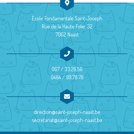
n
t
École Fondamentale Saint-Joseph
s
Rue de la Haute Folie, 32
7062 Naast
067 / 33.26.56
0484 / 99.78.78
direction@saint-joseph-naast.be
secretariat@saint-joseph-naast.be