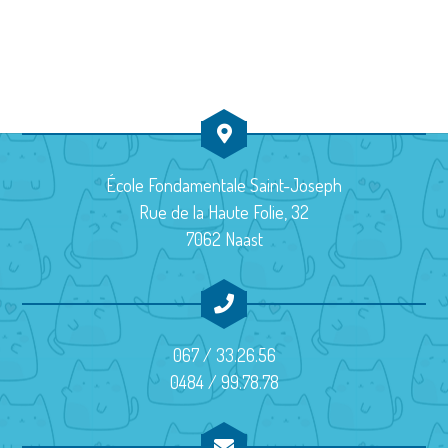
u
a
e
d
e
v
a
É
s
t
i
v
É
e
g
v
è
.
a
è
n
École Fondamentale Saint-Joseph
t
Rue de la Haute Folie, 32
n
e
7062 Naast
i
e
m
m
o
e
e
n
n
067 / 33.26.56
n
d
t
0484 / 99.78.78
t
e
s