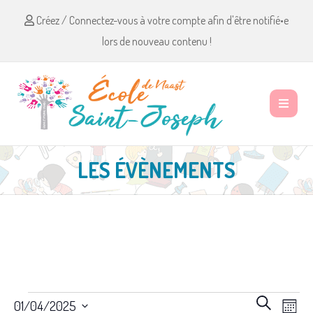
Créez / Connectez-vous à votre compte afin d'être notifié•e
lors de nouveau contenu !
LES ÉVÈNEMENTS
Évènements
R
N
R
01/04/2025
M
e