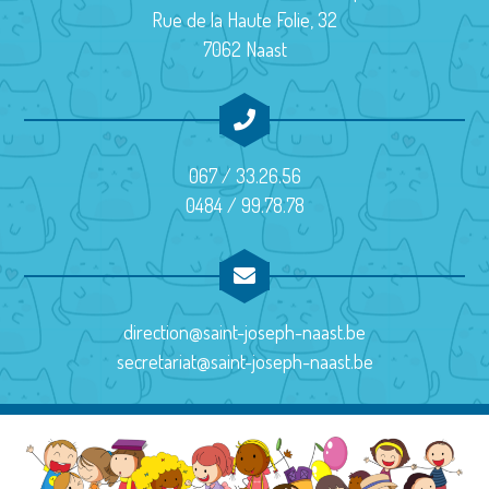
i
Rue de la Haute Folie, 32
o
7062 Naast
n
É
v
067 / 33.26.56
è
0484 / 99.78.78
n
e
m
direction@saint-joseph-naast.be
e
secretariat@saint-joseph-naast.be
n
t