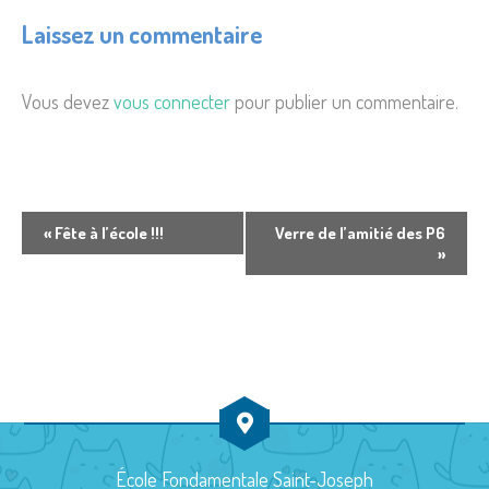
Laissez un commentaire
Vous devez
vous connecter
pour publier un commentaire.
N
«
Fête à l’école !!!
Verre de l’amitié des P6
»
a
v
i
g
a
t
École Fondamentale Saint-Joseph