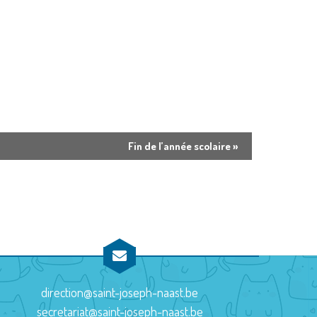
Fin de l’année scolaire
»
direction@saint-joseph-naast.be
secretariat@saint-joseph-naast.be