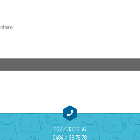
taire.
067 / 33.26.56
0484 / 99.78.78