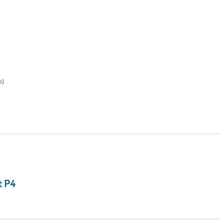
:00
t P4