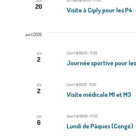
m
20 mars @ 08:00
-
17:00
VEN
20
é
Visite à Ciply pour les P4
e
.
n
t
avril 2026
s
2 avril @ 08:00
-
17:00
JEU
2
Journée sportive pour le
2 avril @ 08:30
-
12:30
JEU
2
Visite médicale M1 et M3
6 avril @ 08:00
-
17:00
LUN
6
Lundi de Pâques (Congé)