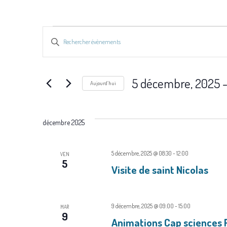
Évènements
R
S
e
a
c
i
5 décembre, 2025
 -
Aujourd’hui
s
h
S
i
e
é
r
décembre 2025
r
l
m
e
o
c
5 décembre, 2025 @ 08:30
-
12:00
VEN
c
t
5
Visite de saint Nicolas
h
t
-
e
i
c
o
l
9 décembre, 2025 @ 09:00
-
15:00
MAR
e
9
Animations Cap sciences 
n
é