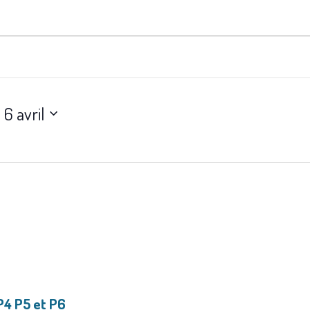
 
6 avril
P4 P5 et P6