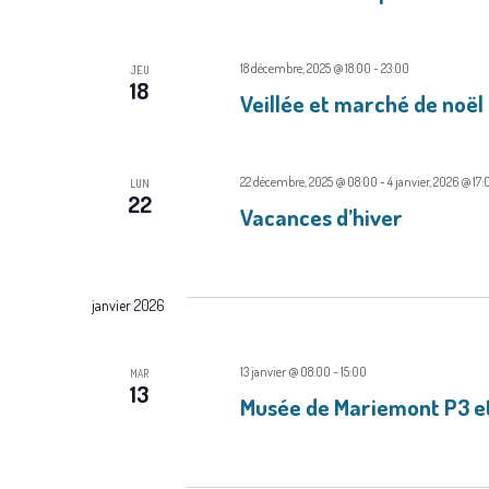
t
n
.
n
e
R
18 décembre, 2025 @ 18:00
-
23:00
JEU
18
z
e
a
Veillée et marché de noël
u
c
v
n
h
i
22 décembre, 2025 @ 08:00
e
-
4 janvier, 2026 @ 17
e
LUN
22
Vacances d’hiver
d
r
g
a
c
a
t
h
janvier 2026
t
e
e
.
r
i
13 janvier @ 08:00
-
15:00
MAR
É
13
o
Musée de Mariemont P3 e
v
n
è
n